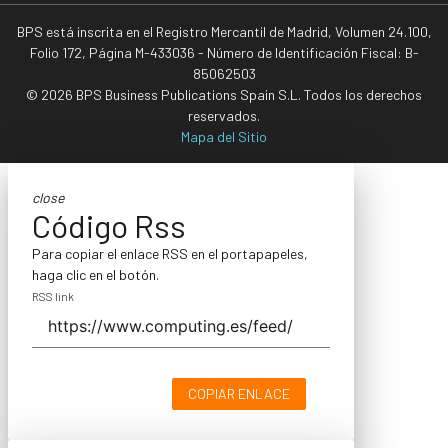
BPS está inscrita en el Registro Mercantil de Madrid, Volumen 24.100,
Folio 172, Página M-433036 - Número de Identificación Fiscal: B-
85062503
© 2026 BPS Business Publications Spain S.L. Todos los derechos
reservados.
Mapa del Sitio
close
Código Rss
Para copiar el enlace RSS en el portapapeles,
haga clic en el botón.
RSS link
COPIAR ENLACE