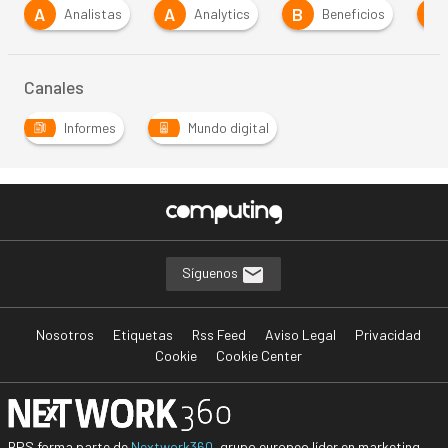
A
B
B
B
Analytics
Beneficios
Big Data
Canales
Informes
Mundo digital
Síguenos
Nosotros
Etiquetas
Rss Feed
Aviso Legal
Privacidad
Cookie
Cookie Center
BPS forma parte de
Nextwork360
, grupo europeo líder en marketing