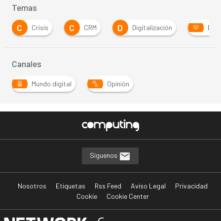
Temas
C
C
D
Crisis
CRM
Digitalización
ERP
Canales
Mundo digital
Opinión
Síguenos
Nosotros
Etiquetas
Rss Feed
Aviso Legal
Privacidad
Cookie
Cookie Center