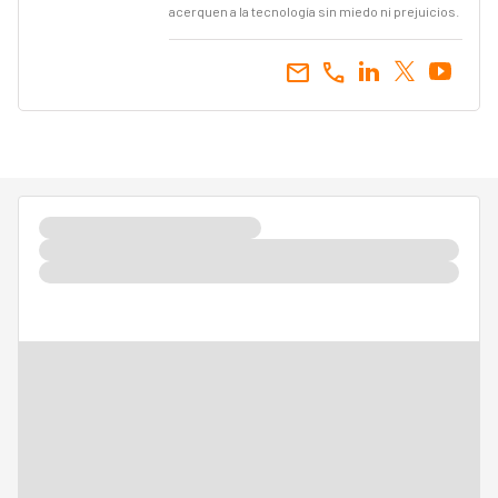
acerquen a la tecnología sin miedo ni prejuicios.
email
call