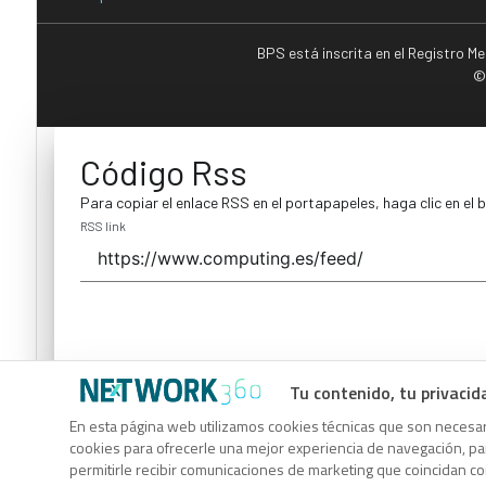
BPS está inscrita en el Registro M
©
Código Rss
Para copiar el enlace RSS en el portapapeles, haga clic en el 
RSS link
Tu contenido, tu privacid
Código Rss
En esta página web utilizamos cookies técnicas que son necesari
cookies para ofrecerle una mejor experiencia de navegación, para
Para copiar el enlace RSS en el portapapeles, haga clic en el 
permitirle recibir comunicaciones de marketing que coincidan c
RSS link