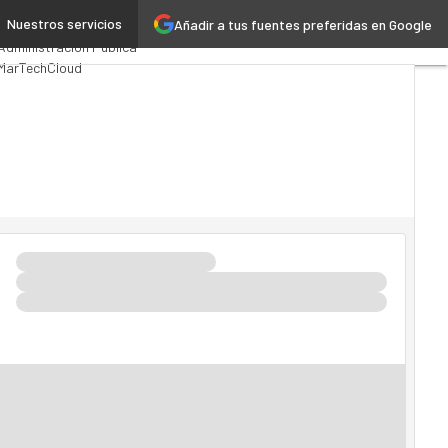
Nuestros servicios
Añadir a tus fuentes preferidas en Google
Premios Computing
Analytics
Administración Pública
MarTech
Cloud
Inteligencia Artificial
Industria 4.0
Seguridad
Movilidad
Mercado TI