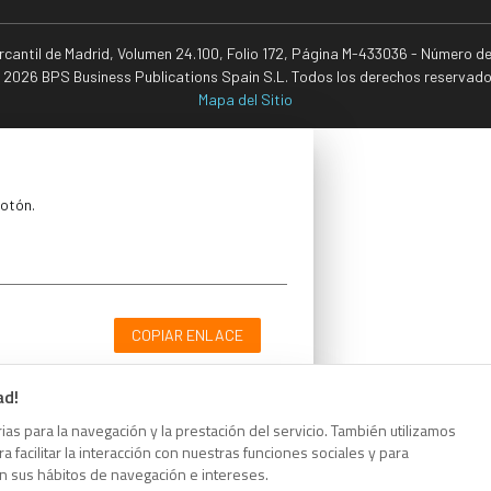
ercantil de Madrid, Volumen 24.100, Folio 172, Página M-433036 - Número d
 2026 BPS Business Publications Spain S.L. Todos los derechos reservado
Mapa del Sitio
botón.
COPIAR ENLACE
ad!
as para la navegación y la prestación del servicio. También utilizamos
 facilitar la interacción con nuestras funciones sociales y para
botón.
on sus hábitos de navegación e intereses.