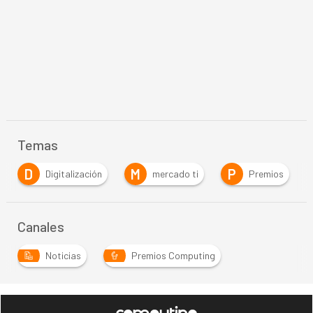
Temas
M
P
P
lización
mercado ti
Premios
premios co
Canales
Noticias
Premios Computing