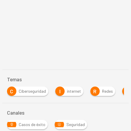
Temas
I
R
S
iberseguridad
internet
Redes
Seguridad
Canales
Casos de éxito
Seguridad