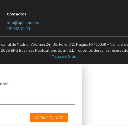
Contactos
info@bps.com.es
+91 313 79 00
ercantil de Madrid, Volumen 24.100, Folio 172, Página M-433036 - Número d
 2026 BPS Business Publications Spain S.L. Todos los derechos reservado
Mapa del Sitio
botón.
COPIAR ENLACE