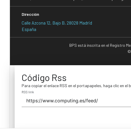
Dirección
Calle Azcona 12, Bajo B, 28028 Madrid
España
BPS está inscrita en el Registro M
©
Código Rss
Para copiar el enlace RSS en el portapapeles, haga clic en el 
RSS link