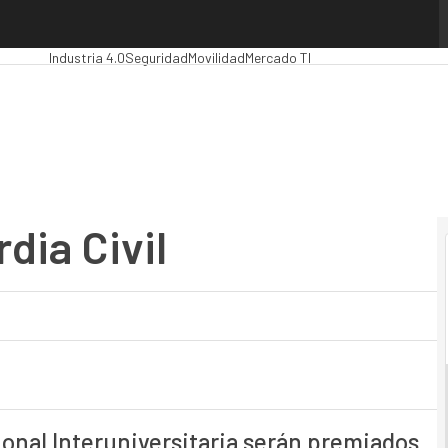
ia Civil
Premios Computing
Analytics
Administración Pública
MarTech
Clou
Industria 4.0
Seguridad
Movilidad
Mercado TI
rdia Civil
onal Interuniversitaria serán premiados