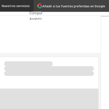
agentes autónomos
Nuestros servicios
Añadir a tus fuentes preferidas en Google
Premios
Computing
Analytics
Administración
Pública
MarTech
Cloud
Inteligencia
Artificial
Industria
4.0
Seguridad
Movilidad
Mercado
TI