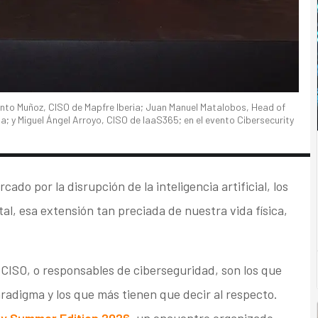
into Muñoz, CISO de Mapfre Iberia; Juan Manuel Matalobos, Head of
 y Miguel Ángel Arroyo, CISO de IaaS365; en el evento Cibersecurity
ado por la disrupción de la inteligencia artificial, los
tal, esa extensión tan preciada de nuestra vida física,
 CISO, o responsables de ciberseguridad, son los que
adigma y los que más tienen que decir al respecto.
ty Summer Edition 2026
, un encuentro organizado