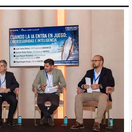
B
Banca