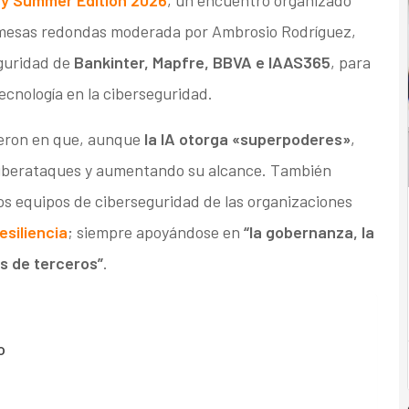
 mesas redondas moderada por Ambrosio Rodríguez,
eguridad de
Bankinter, Mapfre, BBVA e IAAS365
, para
ecnología en la ciberseguridad.
ieron en que, aunque
la IA otorga «superpoderes»
,
 ciberataques y aumentando su alcance. También
os equipos de ciberseguridad de las organizaciones
esiliencia
; siempre apoyándose en
“la gobernanza, la
s de terceros”
.
o