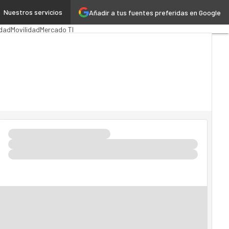
Nuestros servicios
Añadir a tus fuentes preferidas en Google
ción Pública
MarTech
Cloud
dad
Movilidad
Mercado TI