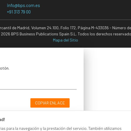
info@bps.com.es
+91 313 79 00
ercantil de Madrid, Volumen 24.100, Folio 172, Página M-433036 - Número d
 2026 BPS Business Publications Spain S.L. Todos los derechos reservado
Mapa del Sitio
botón.
COPIAR ENLACE
ad!
as para la navegación y la prestación del servicio. También utilizamos