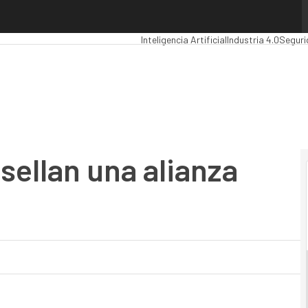
llan una alianza estratégica
Premios Computing
Analytics
Administra
Inteligencia Artificial
Industria 4.0
Seguri
sellan una alianza