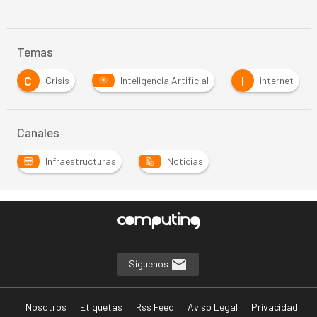
Temas
I
R
isis
Inteligencia Artificial
internet
RPA
Canales
Infraestructuras
Noticias
Síguenos
Nosotros
Etiquetas
Rss Feed
Aviso Legal
Privacidad