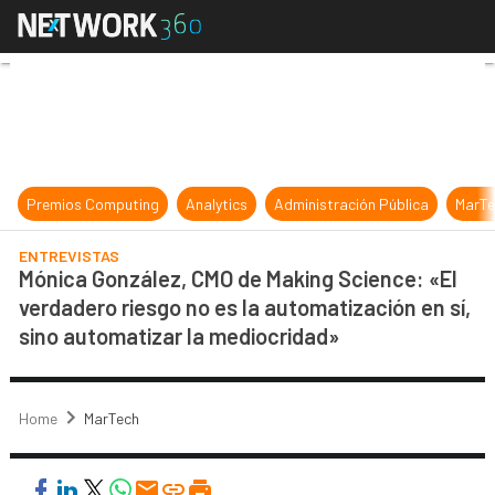
Mónica González, CMO de Making Sci
Premios Computing
Analytics
Administración Pública
MarTe
ENTREVISTAS
Mónica González, CMO de Making Science: «El
verdadero riesgo no es la automatización en sí,
sino automatizar la mediocridad»
Home
MarTech