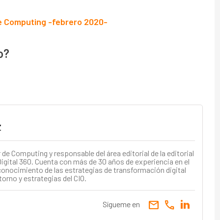
de Computing -febrero 2020-
o?
z
e Computing y responsable del área editorial de la editorial
igital 360. Cuenta con más de 30 años de experiencia en el
conocimiento de las estrategias de transformación digital
torno y estrategias del CIO.
email
call
Sígueme en