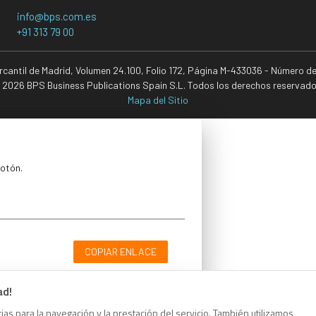
info@bps.com.es
+91 313 79 00
ercantil de Madrid, Volumen 24.100, Folio 172, Página M-433036 - Número d
 2026 BPS Business Publications Spain S.L. Todos los derechos reservado
Mapa del Sitio
botón.
COPIAR ENLACE
ad!
as para la navegación y la prestación del servicio. También utilizamos