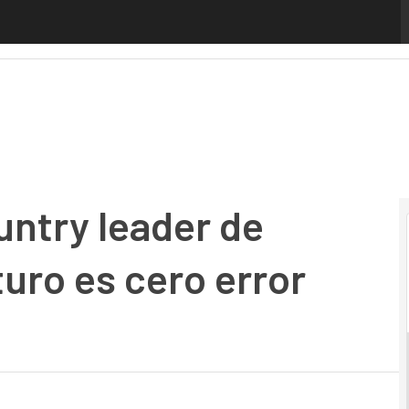
ry leader de Oracle Spain: «El futuro es cero error human
ntry leader de
turo es cero error