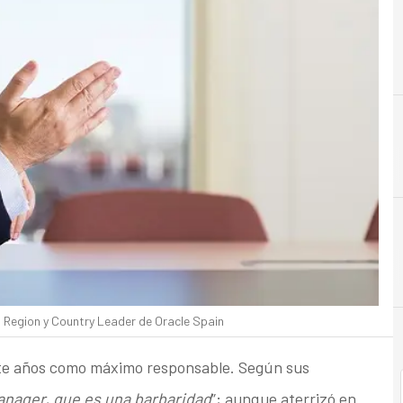
C
Cloud
Region y Country Leader de Oracle Spain
te años como máximo responsable. Según sus
nager, que es una barbaridad
”; aunque aterrizó en