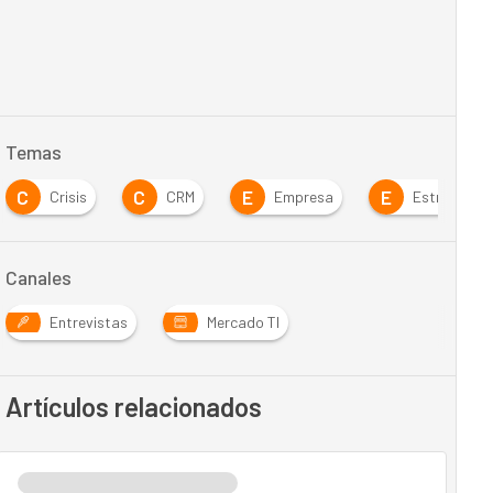
Temas
C
C
E
E
Crisis
CRM
Empresa
Estrategia
Canales
Entrevistas
Mercado TI
Artículos relacionados