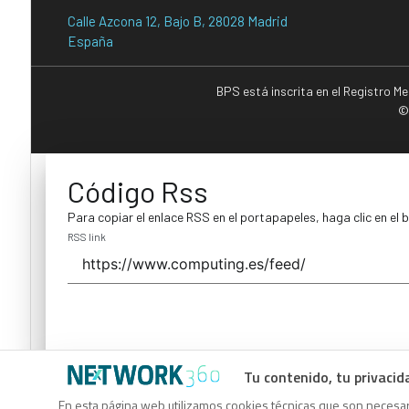
Calle Azcona 12, Bajo B, 28028 Madrid
España
BPS está inscrita en el Registro M
©
Código Rss
Para copiar el enlace RSS en el portapapeles, haga clic en el 
RSS link
Tu contenido, tu privacid
Código Rss
En esta página web utilizamos cookies técnicas que son necesari