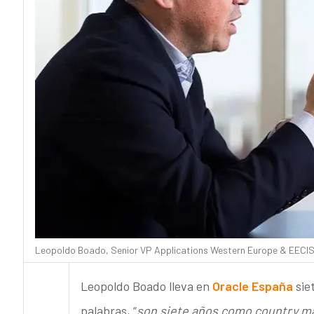
Leopoldo Boado, Senior VP Applications Western Europe & EECIS 
Leopoldo Boado lleva en
Oracle España
sie
palabras, “
son siete años como country ma