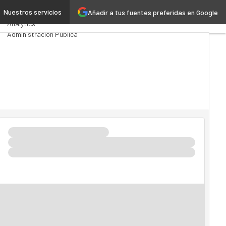
o»
Nuestros servicios
Añadir a tus fuentes preferidas en Google
Premios Computing
Analytics
Administración Pública
MarTech
Cloud
Inteligencia Artificial
Industria 4.0
Seguridad
Movilidad
Mercado TI