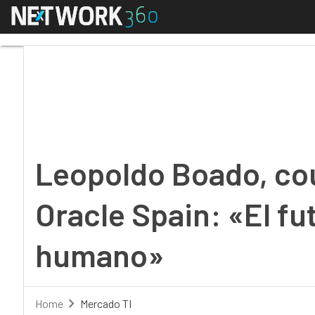
Menú
Leopoldo Boado, count
Leopoldo Boado, cou
Oracle Spain: «El fu
humano»
Home
Mercado TI