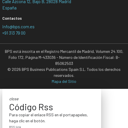
Calle Azcona 12, Bajo B, 28028 Madrid
España
Contactos
info@bps.com.es
+91 313 79 00
BPS está inscrita en el Registro Mercantil de Madrid, Volumen 24.100,
Folio 172, Página M-433036 - Número de Identificación Fiscal: B-
85062503
© 2026 BPS Business Publications Spain S.L. Todos los derechos
reservados.
Mapa del Sitio
close
Código Rss
Para copiar el enlace RSS en el portapapeles,
haga clic en el botón.
RSS link