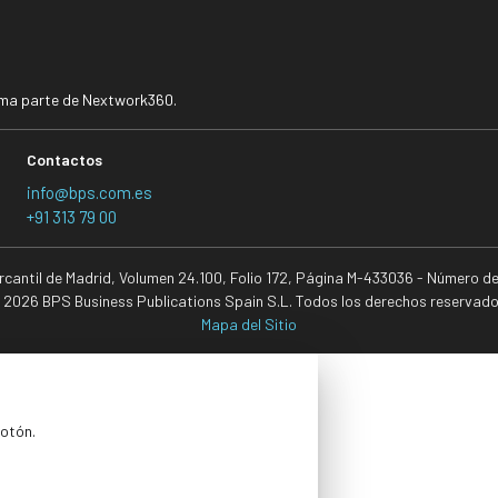
rma parte de Nextwork360.
Contactos
info@bps.com.es
+91 313 79 00
ercantil de Madrid, Volumen 24.100, Folio 172, Página M-433036 - Número d
 2026 BPS Business Publications Spain S.L. Todos los derechos reservado
Mapa del Sitio
botón.