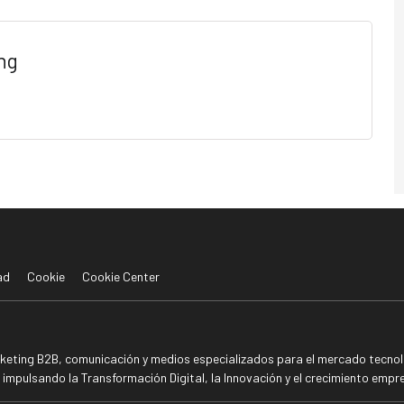
ng
ad
Cookie
Cookie Center
rketing B2B, comunicación y medios especializados para el mercado tecnoló
mpulsando la Transformación Digital, la Innovación y el crecimiento empre