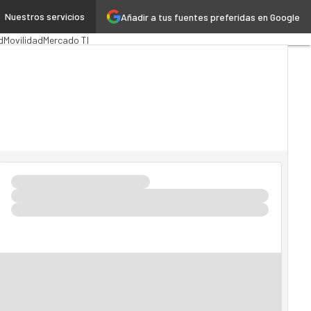
Nuestros servicios
Añadir a tus fuentes preferidas en Google
n Pública
MarTech
Cloud
d
Movilidad
Mercado TI