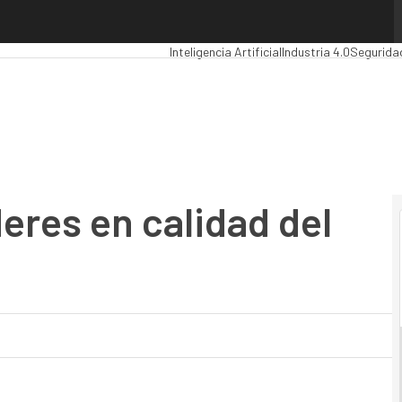
es en calidad del servicio
Premios Computing
Analytics
Administració
Inteligencia Artificial
Industria 4.0
Segurida
deres en calidad del