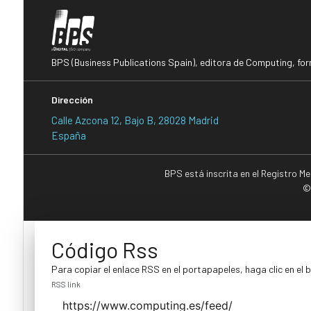
BPS (Business Publications Spain), editora de Computing, fo
Dirección
Calle Azcona 12, Bajo B, 28028 Madrid
España
BPS está inscrita en el Registro M
©
Código Rss
Para copiar el enlace RSS en el portapapeles, haga clic en el 
RSS link