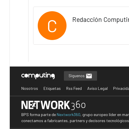
C
Redacción Computi
Síguenos
Nosotros
Etiquetas
Rss Feed
Aviso Legal
Privacid
BPS forma parte de
Nextwork360
, grupo europeo líder en ma
conectamos a fabricantes, partners y decisores tecnológicos i