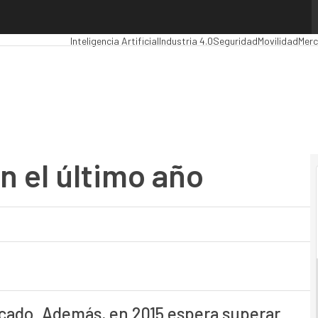
el último año
Premios Computing
Analytics
Administración Pública
MarT
Inteligencia Artificial
Industria 4.0
Seguridad
Movilidad
Merc
 el último año
rcado. Además, en 2015 espera superar