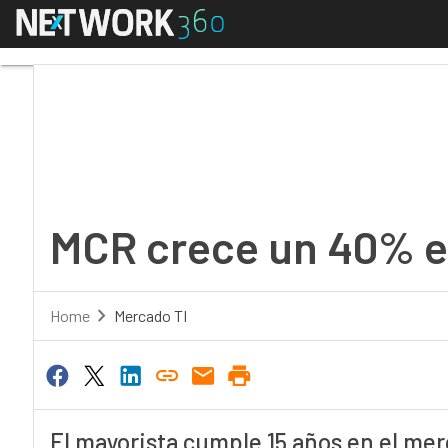
Menú
MCR crece un 40% en 
MCR crece un 40% en
Home
Mercado TI
El mayorista cumple 15 años en el me