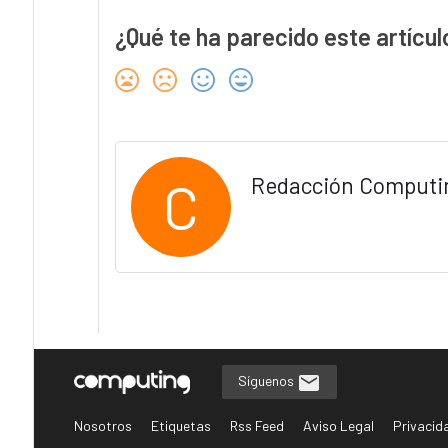
¿Qué te ha parecido este artícul
C
Redacción Computi
Síguenos
Nosotros
Etiquetas
Rss Feed
Aviso Legal
Privacid