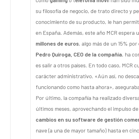
como
gaming
o t
elefonía móvi
l han sido m
su filosofía de negocio, de trato directo y 
conocimiento de su producto, le han permit
en España. Además, este año MCR espera u
millones de euros
, algo más de un 15% por 
Pedro Quiroga, CEO de la compañía
, ha c
es salir a otros países. En todo caso, MCR
carácter administrativo. «Aún así, no desca
funcionando como hasta ahora», aseguraba
Por último, la compañía ha realizado divers
últimos meses, aprovechando el impulso de 
cambios en su software de gestión comer
nave (a una de mayor tamaño) hasta en cinc