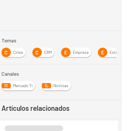
Temas
C
C
E
E
Crisis
CRM
Empresa
Estrategia
Canales
Mercado TI
Noticias
Artículos relacionados