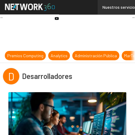
Linkedin
Nuestros servici
Twitter
Youtube-
play
Premios Computing
Analytics
Administración Pública
MarTe
D
Desarrolladores