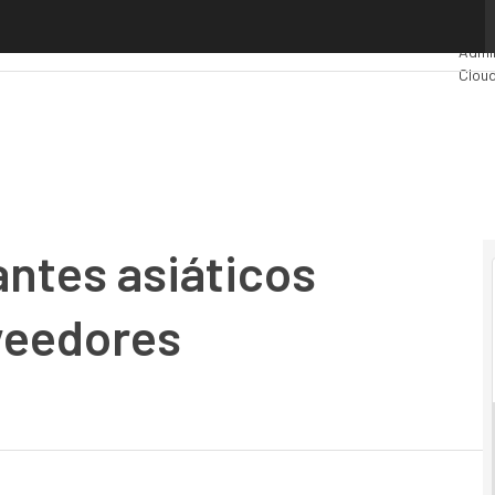
tes asiáticos supera al de los proveedores tradicionales
Prem
Admin
Clou
Indus
Merca
antes asiáticos
oveedores