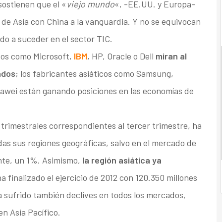
sostienen que el «
viejo mundo
«, -EE.UU. y Europa-
 de Asia con China a la vanguardia. Y no se equivocan
ndo a suceder en el sector TIC.
cos como Microsoft,
IBM
, HP, Oracle o Dell
miran al
ados
; los fabricantes asiáticos como Samsung,
uawei están ganando posiciones en las economías de
 trimestrales correspondientes al tercer trimestre, ha
s sus regiones geográficas, salvo en el mercado de
nte, un 1%. Asimismo,
la región asiática ya
ha finalizado el ejercicio de 2012 con 120.350 millones
a sufrido también declives en todos los mercados,
n Asia Pacífico.