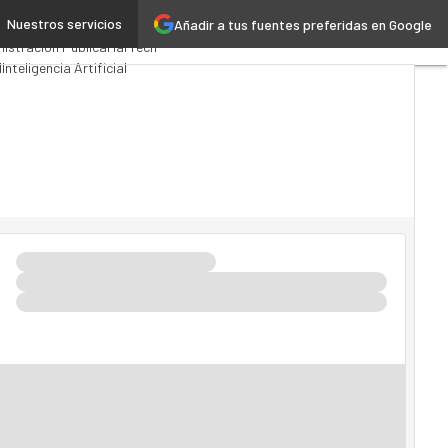
Nuestros servicios
Añadir a tus fuentes preferidas en Google
ios Computing
Analytics
istración Pública
MarTech
d
Inteligencia Artificial
tria 4.0
Seguridad
Movilidad
do TI