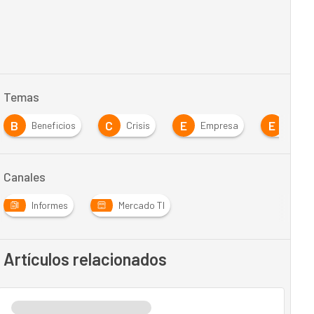
Temas
B
C
E
E
Beneficios
Crisis
Empresa
Estra
Canales
Informes
Mercado TI
Artículos relacionados