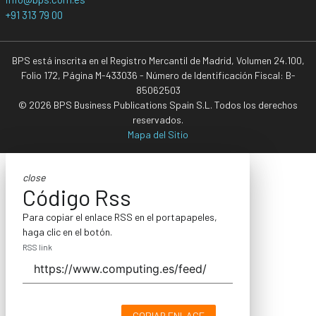
+91 313 79 00
BPS está inscrita en el Registro Mercantil de Madrid, Volumen 24.100,
Folio 172, Página M-433036 - Número de Identificación Fiscal: B-
85062503
© 2026 BPS Business Publications Spain S.L. Todos los derechos
reservados.
Mapa del Sitio
close
Código Rss
Para copiar el enlace RSS en el portapapeles,
haga clic en el botón.
RSS link
COPIAR ENLACE