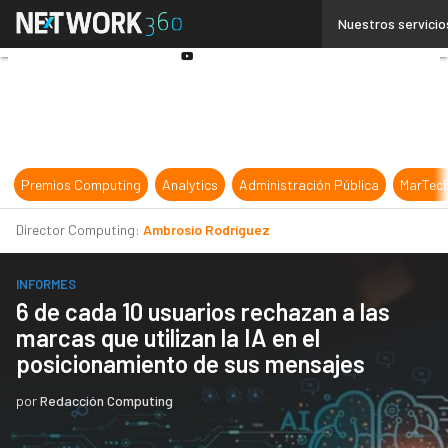
Linkedin
Nuestros servicio
Twitter
Youtube-
play
Premios Computing
Analytics
Administración Pública
MarTec
Director Computing:
Ambrosio Rodríguez
INFORMES
6 de cada 10 usuarios rechazan a las
marcas que utilizan la IA en el
posicionamiento de sus mensajes
por
Redacción Computing