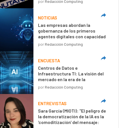
por
Redacción Computing
NOTICIAS
Las empresas abordan la
gobernanza de los primeros
agentes digitales con capacidad
de decisión autónoma
por
Redacción Computing
ENCUESTA
Centros de Datos e
Infraestructura TI: La visión del
mercado en la era de la
inteligencia artificial
por
Redacción Computing
ENTREVISTAS
Sara García (MIOTI): "El peligro de
la democratización de la IA es la
'comoditización' del mensaje:
textos técnicamente perfectos,