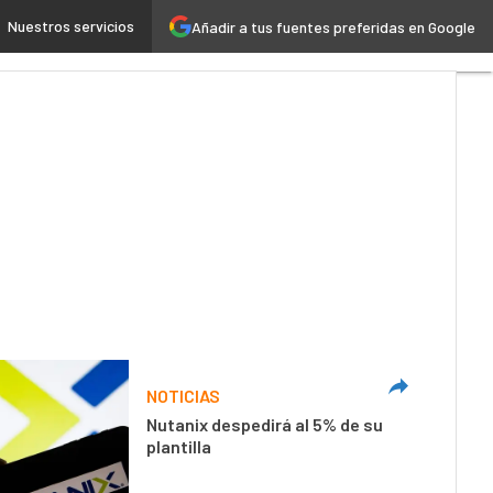
Nuestros servicios
Añadir a tus fuentes preferidas en Google
 4.0
Seguridad
Movilidad
NOTICIAS
Nutanix despedirá al 5% de su
plantilla