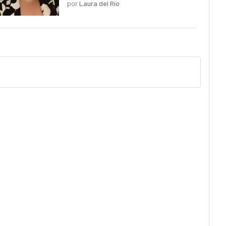
por
Laura del Río
pero planos y predecibles"