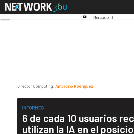
Linkedin
Menú
Premios Computing
An
Twitter
Youtube-
Mercado TI
play
Director Computing:
Ambrosio Rodríguez
INFORMES
6 de cada 10 usuarios re
utilizan la IA en el posi