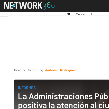
Linkedin
Menú
Premios Computing
An
Twitter
Youtube-
Mercado TI
play
Director Computing:
Ambrosio Rodríguez
INFORMES
La Administraciones Públ
positiva la atención al c