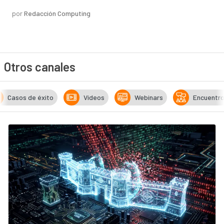
por
Redacción Computing
Otros canales
Casos de éxito
Vídeos
Webinars
Encuentr