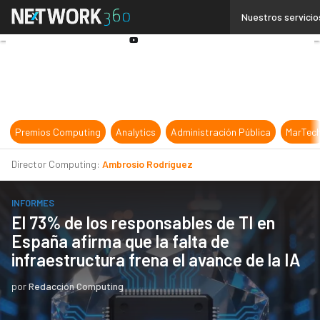
Linkedin
Nuestros servicio
Twitter
Youtube-
play
Premios Computing
Analytics
Administración Pública
MarTec
Director Computing:
Ambrosio Rodríguez
INFORMES
El 73% de los responsables de TI en
España afirma que la falta de
infraestructura frena el avance de la IA
por
Redacción Computing