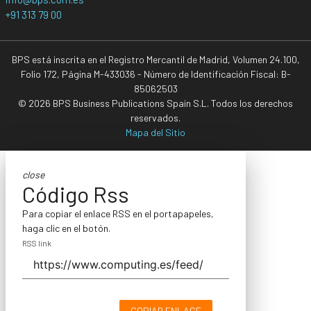
+91 313 79 00
BPS está inscrita en el Registro Mercantil de Madrid, Volumen 24.100,
Folio 172, Página M-433036 - Número de Identificación Fiscal: B-
85062503
© 2026 BPS Business Publications Spain S.L. Todos los derechos
reservados.
Mapa del Sitio
close
Código Rss
Para copiar el enlace RSS en el portapapeles,
haga clic en el botón.
RSS link
COPIAR ENLACE