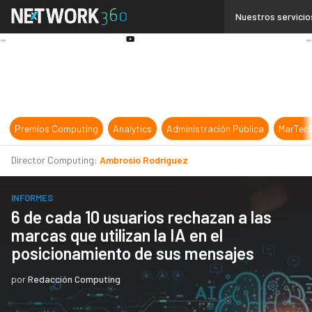
Linkedin
Nuestros servicio
Twitter
Youtube-
play
Premios Computing
Analytics
Administración Pública
MarTec
Director Computing:
Ambrosio Rodríguez
INFORMES
6 de cada 10 usuarios rechazan a las
marcas que utilizan la IA en el
posicionamiento de sus mensajes
por
Redacción Computing