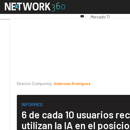
Linkedin
Menú
Premios Computing
An
Twitter
Youtube-
Mercado TI
play
Director Computing:
Ambrosio Rodríguez
INFORMES
6 de cada 10 usuarios re
utilizan la IA en el posi