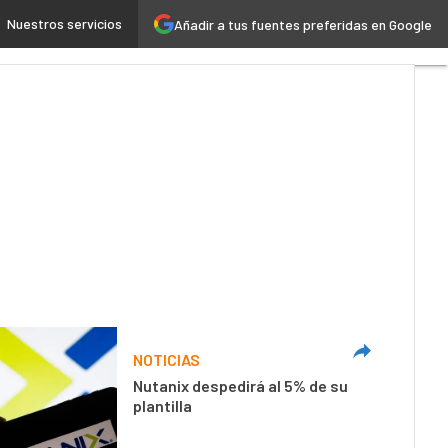
Nuestros servicios
Añadir a tus fuentes preferidas en Google
 4.0
Seguridad
Movilidad
NOTICIAS
Nutanix despedirá al 5% de su
plantilla