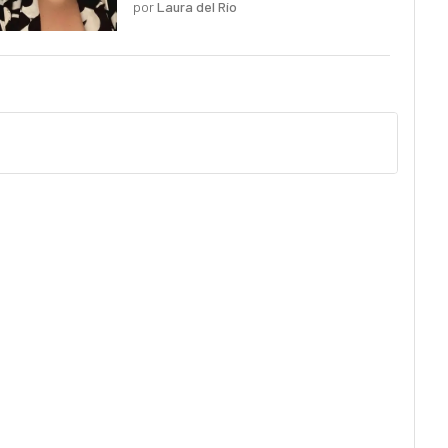
por
Laura del Río
pero planos y predecibles"