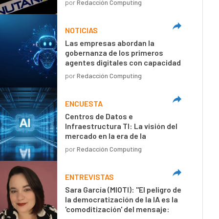
por
Redacción Computing
NOTICIAS
Las empresas abordan la
gobernanza de los primeros
agentes digitales con capacidad
de decisión autónoma
por
Redacción Computing
ENCUESTA
Centros de Datos e
Infraestructura TI: La visión del
mercado en la era de la
inteligencia artificial
por
Redacción Computing
ENTREVISTAS
Sara García (MIOTI): "El peligro de
la democratización de la IA es la
'comoditización' del mensaje:
textos técnicamente perfectos,