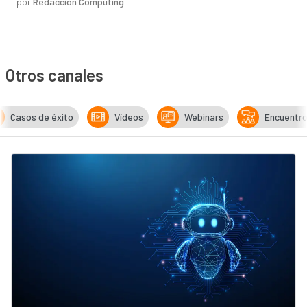
por
Redacción Computing
Otros canales
Casos de éxito
Vídeos
Webinars
Encuentr