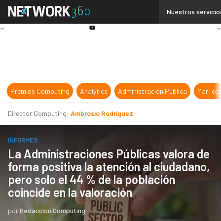
Linkedin
Nuestros servicio
Twitter
Youtube-
play
Premios Computing
Analytics
Administración Pública
MarTec
Director Computing:
Ambrosio Rodríguez
INFORMES
La Administraciones Públicas valora de
forma positiva la atención al ciudadano,
pero solo el 44 % de la población
coincide en la valoración
por
Redacción Computing