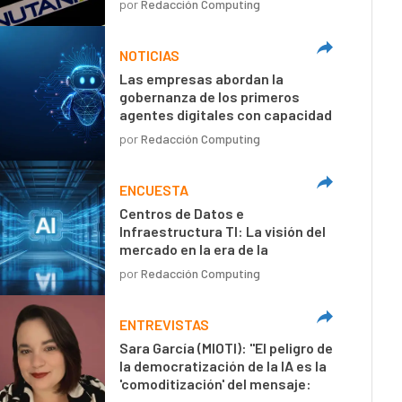
por
Redacción Computing
NOTICIAS
Las empresas abordan la
gobernanza de los primeros
agentes digitales con capacidad
de decisión autónoma
por
Redacción Computing
ENCUESTA
Centros de Datos e
Infraestructura TI: La visión del
mercado en la era de la
inteligencia artificial
por
Redacción Computing
ENTREVISTAS
Sara García (MIOTI): "El peligro de
la democratización de la IA es la
'comoditización' del mensaje:
textos técnicamente perfectos,