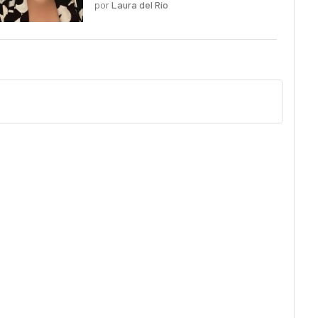
por
Laura del Río
pero planos y predecibles"