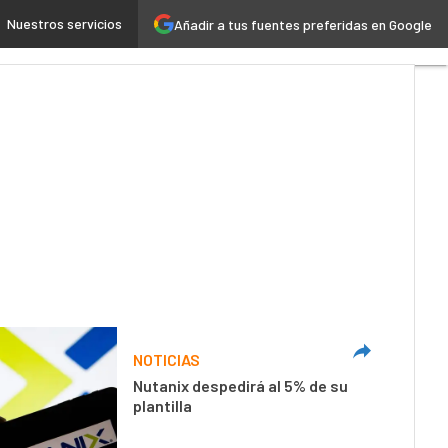
Nuestros servicios
Añadir a tus fuentes preferidas en Google
 4.0
Seguridad
Movilidad
NOTICIAS
Nutanix despedirá al 5% de su
plantilla