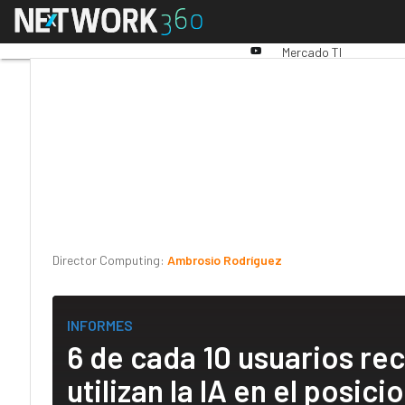
Linkedin
Menú
Premios Computing
An
Twitter
Youtube-
Mercado TI
play
Director Computing:
Ambrosio Rodríguez
INFORMES
6 de cada 10 usuarios re
utilizan la IA en el posi