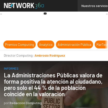
Linkedin
Nuestros servicio
Twitter
Youtube-
play
Premios Computing
Analytics
Administración Pública
MarTec
Director Computing:
Ambrosio Rodríguez
INFORMES
La Administraciones Públicas valora de
forma positiva la atención al ciudadano,
pero solo el 44 % de la población
coincide en la valoración
por
Redacción Computing