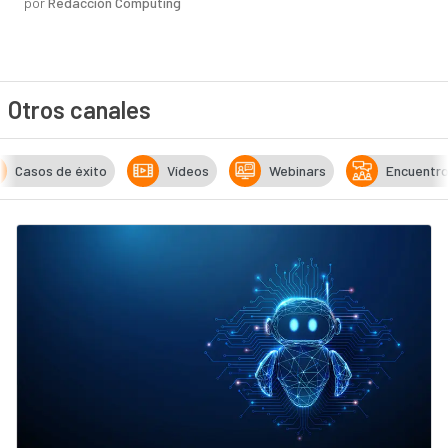
por
Redacción Computing
Otros canales
Casos de éxito
Vídeos
Webinars
Encuentr