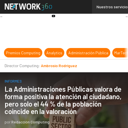
Linkedin
Nuestros servicio
Twitter
Youtube-
play
Premios Computing
Analytics
Administración Pública
MarTec
Director Computing:
Ambrosio Rodríguez
INFORMES
La Administraciones Públicas valora de
forma positiva la atención al ciudadano,
pero solo el 44 % de la población
coincide en la valoración
por
Redacción Computing