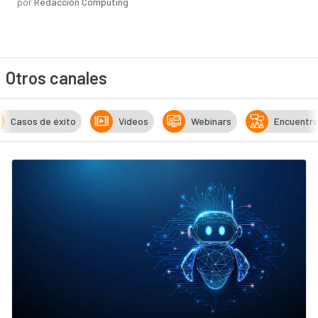
por
Redacción Computing
Otros canales
Casos de éxito
Vídeos
Webinars
Encuentr