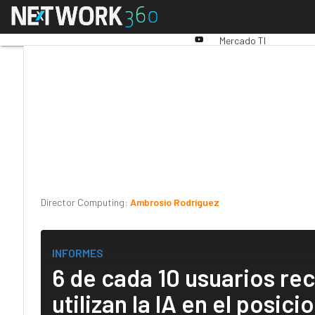
Linkedin
Menú
Premios Computing
An
Twitter
Youtube-
Mercado TI
play
Director Computing:
Ambrosio Rodríguez
INFORMES
6 de cada 10 usuarios re
utilizan la IA en el posi