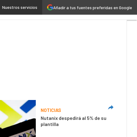
Nuestros servicios
Añadir a tus fuentes preferidas en Google
 4.0
Seguridad
Movilidad
NOTICIAS
Nutanix despedirá al 5% de su
plantilla