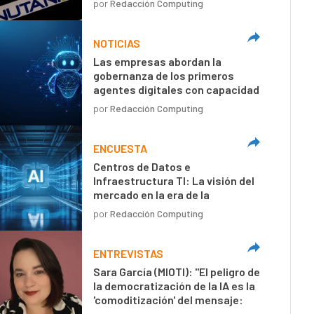
por
Redacción Computing
NOTICIAS
Las empresas abordan la
gobernanza de los primeros
agentes digitales con capacidad
de decisión autónoma
por
Redacción Computing
ENCUESTA
Centros de Datos e
Infraestructura TI: La visión del
mercado en la era de la
inteligencia artificial
por
Redacción Computing
ENTREVISTAS
Sara García (MIOTI): "El peligro de
la democratización de la IA es la
'comoditización' del mensaje:
textos técnicamente perfectos,