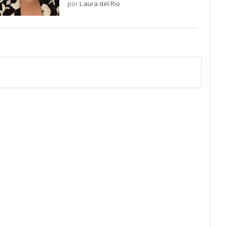
por
Laura del Río
pero planos y predecibles"