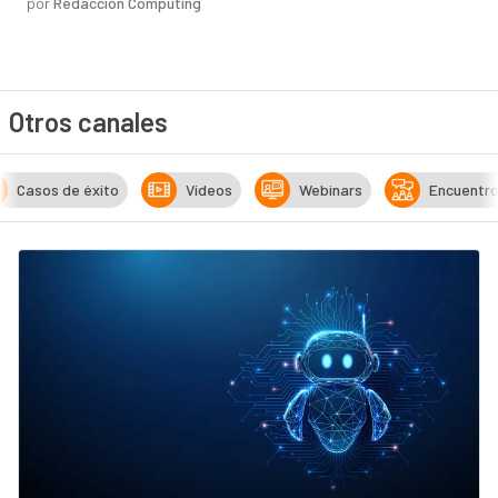
por
Redacción Computing
Otros canales
Casos de éxito
Vídeos
Webinars
Encuentr