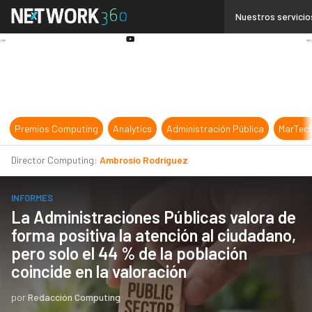
Linkedin
Nuestros servicio
Twitter
Youtube-
play
Premios Computing
Analytics
Administración Pública
MarTec
Director Computing:
Ambrosio Rodríguez
INFORMES
La Administraciones Públicas valora de
forma positiva la atención al ciudadano,
pero solo el 44 % de la población
coincide en la valoración
por
Redacción Computing