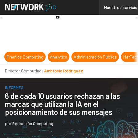
Linkedin
Nuestros servicio
Twitter
Youtube-
play
Premios Computing
Analytics
Administración Pública
MarTec
Director Computing:
Ambrosio Rodríguez
INFORMES
6 de cada 10 usuarios rechazan a las
marcas que utilizan la IA en el
posicionamiento de sus mensajes
por
Redacción Computing