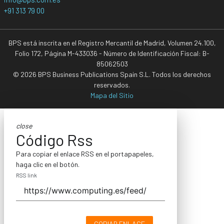
+91 313 79 00
BPS está inscrita en el Registro Mercantil de Madrid, Volumen 24.100,
Folio 172, Página M-433036 - Número de Identificación Fiscal: B-
85062503
© 2026 BPS Business Publications Spain S.L. Todos los derechos
reservados.
Mapa del Sitio
close
Código Rss
Para copiar el enlace RSS en el portapapeles,
haga clic en el botón.
RSS link
COPIAR ENLACE