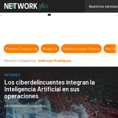
Linkedin
Nuestros servicio
Twitter
Youtube-
play
Premios Computing
Analytics
Administración Pública
MarTec
Director Computing:
Ambrosio Rodríguez
INFORMES
Los ciberdelincuentes integran la
Inteligencia Artificial en sus
operaciones
por
Redacción Computing