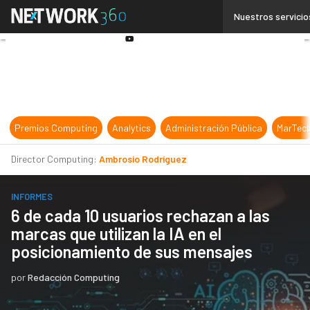
Linkedin
Nuestros servicio
Twitter
Youtube-
play
Premios Computing
Analytics
Administración Pública
MarTec
Director Computing:
Ambrosio Rodríguez
INFORMES
6 de cada 10 usuarios rechazan a las
marcas que utilizan la IA en el
posicionamiento de sus mensajes
por
Redacción Computing