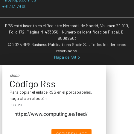
+91 313 79 00
BPS está inscrita en el Registro Mercantil de Madrid, Volumen 24.100,
Folio 172, Página M-433036 - Número de Identificación Fiscal: B-
85062503
© 2026 BPS Business Publications Spain S.L. Todos los derechos
reservados.
Mapa del Sitio
close
Código Rss
Para copiar el enlace RSS en el portapapeles,
haga clic en el botón.
RSS link
COPIAR ENLACE