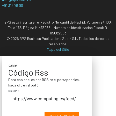
+91 313 79 00
BPS está inscrita en el Registro Mercantil de Madrid, Volumen 24.100,
Folio 172, Página M-433036 - Número de Identificación Fiscal: B-
85062503
© 2026 BPS Business Publications Spain S.L. Todos los derechos
reservados.
Mapa del Sitio
close
Código Rss
Para copiar el enlace RSS en el portapapeles,
haga clic en el botón.
RSS link
COPIAR ENLACE