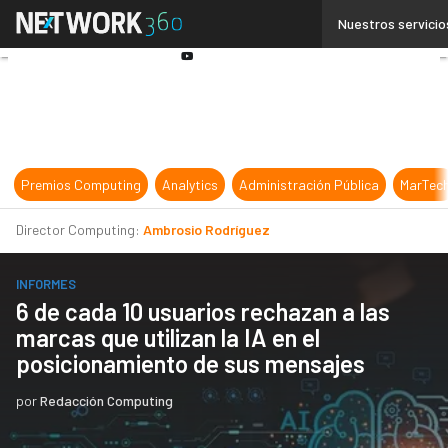
Linkedin
Nuestros servicio
Twitter
Youtube-
play
Premios Computing
Analytics
Administración Pública
MarTec
Director Computing:
Ambrosio Rodríguez
INFORMES
6 de cada 10 usuarios rechazan a las
marcas que utilizan la IA en el
posicionamiento de sus mensajes
por
Redacción Computing