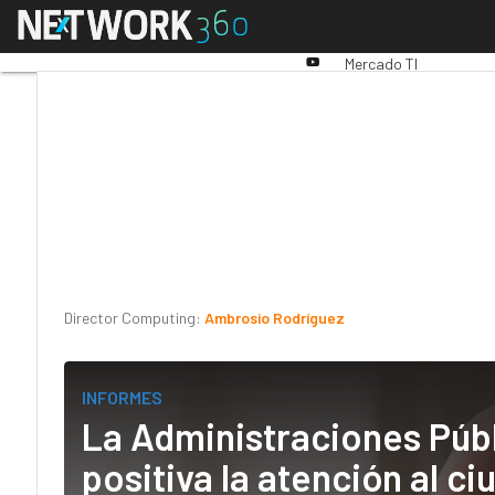
Linkedin
Menú
Premios Computing
An
Twitter
Youtube-
Mercado TI
play
Director Computing:
Ambrosio Rodríguez
INFORMES
La Administraciones Públ
positiva la atención al c