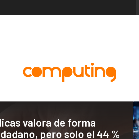
alytics
Administración Pública
MarTech
Cloud
Inteligencia Artificial
Industria
icas valora de forma
iudadano, pero solo el 44 %