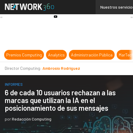
Linkedin
Nuestros servicio
Twitter
Youtube-
play
Premios Computing
Analytics
Administración Pública
MarTec
Director Computing:
Ambrosio Rodríguez
INFORMES
6 de cada 10 usuarios rechazan a las
marcas que utilizan la IA en el
posicionamiento de sus mensajes
por
Redacción Computing