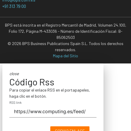
+91 313 79 00
BPS está inscrita en el Registro Mercantil de Madrid, Volumen 24.100,
Folio 172, Página M-433036 - Número de Identificación Fiscal: B-
85062503
© 2026 BPS Business Publications Spain S.L. Todos los derechos
reservados.
Mapa del Sitio
close
Código Rss
Para copiar el enlace RSS en el portapapeles,
haga clic en el botón.
RSS link
COPIAR ENLACE