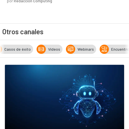
por
Redacción Computing
Otros canales
Casos de éxito
Vídeos
Webinars
Encuentr