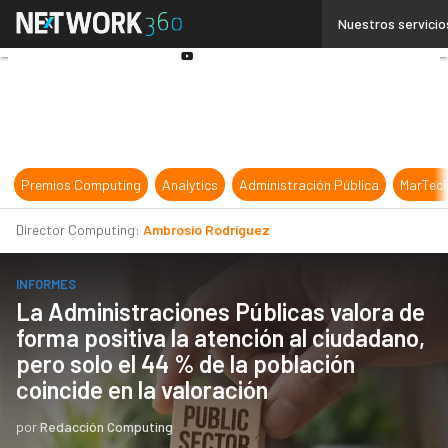
Linkedin
Nuestros servicio
Twitter
Youtube-
play
Premios Computing
Analytics
Administración Pública
MarTec
Director Computing:
Ambrosio Rodríguez
INFORMES
La Administraciones Públicas valora de
forma positiva la atención al ciudadano,
pero solo el 44 % de la población
coincide en la valoración
por
Redacción Computing