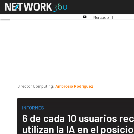
Linkedin
Menú
Premios Computing
An
Twitter
Youtube-
Mercado TI
play
Director Computing:
Ambrosio Rodríguez
INFORMES
6 de cada 10 usuarios re
utilizan la IA en el posi