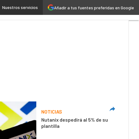
Nuestros servicios
Añadir a tus fuentes preferidas en Google
 4.0
Seguridad
Movilidad
NOTICIAS
Nutanix despedirá al 5% de su
plantilla