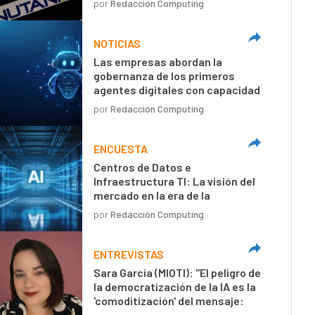
por
Redacción Computing
NOTICIAS
Las empresas abordan la
gobernanza de los primeros
agentes digitales con capacidad
de decisión autónoma
por
Redacción Computing
ENCUESTA
Centros de Datos e
Infraestructura TI: La visión del
mercado en la era de la
inteligencia artificial
por
Redacción Computing
ENTREVISTAS
Sara García (MIOTI): "El peligro de
la democratización de la IA es la
'comoditización' del mensaje:
textos técnicamente perfectos,