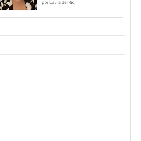
por
Laura del Río
pero planos y predecibles"