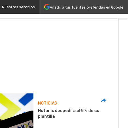
Nuestros servicios
Añadir a tus fuentes preferidas en Google
 4.0
Seguridad
Movilidad
NOTICIAS
Nutanix despedirá al 5% de su
plantilla