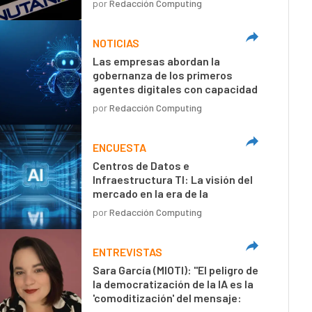
por
Redacción Computing
NOTICIAS
Las empresas abordan la
gobernanza de los primeros
agentes digitales con capacidad
de decisión autónoma
por
Redacción Computing
ENCUESTA
Centros de Datos e
Infraestructura TI: La visión del
mercado en la era de la
inteligencia artificial
por
Redacción Computing
ENTREVISTAS
Sara García (MIOTI): "El peligro de
la democratización de la IA es la
'comoditización' del mensaje:
textos técnicamente perfectos,