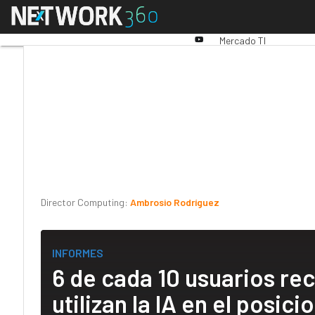
Linkedin
Menú
Premios Computing
An
Twitter
Youtube-
Mercado TI
play
Director Computing:
Ambrosio Rodríguez
INFORMES
6 de cada 10 usuarios re
utilizan la IA en el posi