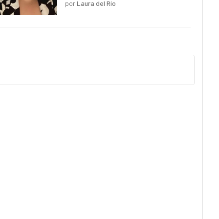
por
Laura del Río
pero planos y predecibles"