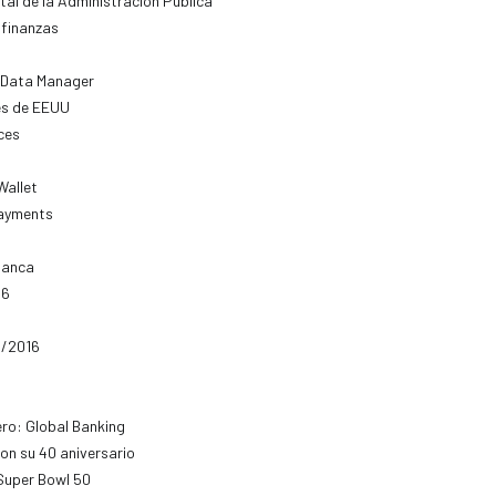
tal de la Administración Pública
 finanzas
p Data Manager
nes de EEUU
ces
Wallet
Payments
banca
16
5/2016
ero: Global Banking
con su 40 aniversario
Super Bowl 50