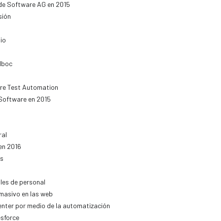
 de Software AG en 2015
sión
io
Ilboc
are Test Automation
 Software en 2015
ral
en 2016
os
bles de personal
 masivo en las web
enter por medio de la automatización
esforce