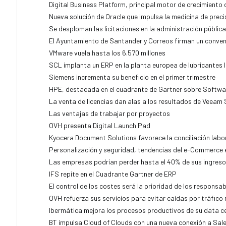
Digital Business Platform, principal motor de crecimiento
Nueva solución de Oracle que impulsa la medicina de preci
Se desploman las licitaciones en la administración pública
El Ayuntamiento de Santander y Correos firman un conven
VMware vuela hasta los 6.570 millones
SCL implanta un ERP en la planta europea de lubricantes 
Siemens incrementa su beneficio en el primer trimestre
HPE, destacada en el cuadrante de Gartner sobre Softw
La venta de licencias dan alas a los resultados de Veeam
Las ventajas de trabajar por proyectos
OVH presenta Digital Launch Pad
Kyocera Document Solutions favorece la conciliación labo
Personalización y seguridad, tendencias del e-Commerce 
Las empresas podrían perder hasta el 40% de sus ingres
IFS repite en el Cuadrante Gartner de ERP
El control de los costes será la prioridad de los responsa
OVH refuerza sus servicios para evitar caídas por tráfico
Ibermática mejora los procesos productivos de su data c
BT impulsa Cloud of Clouds con una nueva conexión a Sal