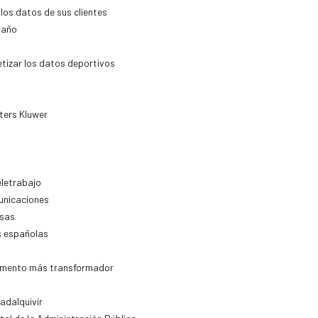
los datos de sus clientes
 año
izar los datos deportivos
ters Kluwer
eletrabajo
municaciones
osas
s españolas
elemento más transformador
adalquivir