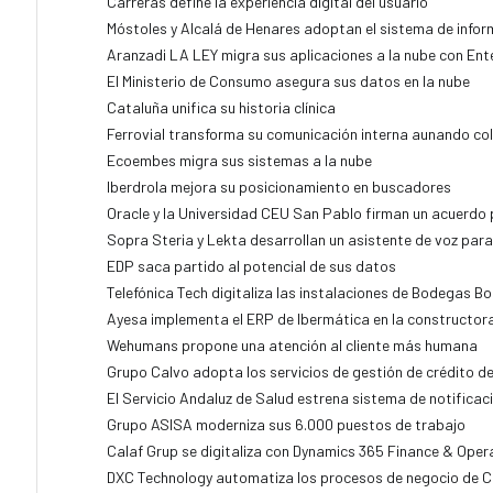
Carreras define la experiencia digital del usuario
Móstoles y Alcalá de Henares adoptan el sistema de infor
Aranzadi LA LEY migra sus aplicaciones a la nube con Ent
El Ministerio de Consumo asegura sus datos en la nube
Cataluña unifica su historia clínica
Ferrovial transforma su comunicación interna aunando col
Ecoembes migra sus sistemas a la nube
Iberdrola mejora su posicionamiento en buscadores
Oracle y la Universidad CEU San Pablo firman un acuerdo p
Sopra Steria y Lekta desarrollan un asistente de voz par
EDP saca partido al potencial de sus datos
Telefónica Tech digitaliza las instalaciones de Bodegas B
Ayesa implementa el ERP de Ibermática en la constructo
Wehumans propone una atención al cliente más humana
Grupo Calvo adopta los servicios de gestión de crédito d
El Servicio Andaluz de Salud estrena sistema de notificac
Grupo ASISA moderniza sus 6.000 puestos de trabajo
Calaf Grup se digitaliza con Dynamics 365 Finance & Oper
DXC Technology automatiza los procesos de negocio de 