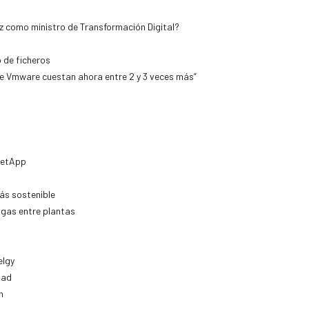
z como ministro de Transformación Digital?
 de ficheros
de Vmware cuestan ahora entre 2 y 3 veces más”
 NetApp
ás sostenible
 gas entre plantas
elgy
dad
n