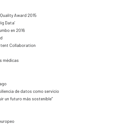
 Quality Award 2015
ig Data’
rumbo en 2016
ad
tent Collaboration
es médicas
pago
iliencia de datos como servicio
uir un futuro más sostenible”
 europeo