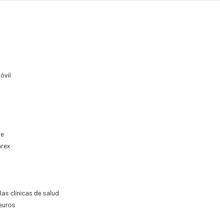
óvil
te
arex
las clínicas de salud
euros