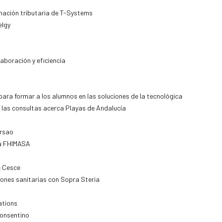
mación tributaria de T-Systems
elgy
aboración y eficiencia
ara formar a los alumnos en las soluciones de la tecnológica
a las consultas acerca Playas de Andalucía
orsao
ra FHIMASA
e Cesce
iones sanitarias con Sopra Steria
ations
Consentino