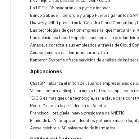
DKV mejora sus decisiones con WebFOCUS
La UPM e IBM ayudarán a la pyme a innovar
Banco Sabadell, Iberdrola y Grupo Fuertes ganan los SAP
Huawei y UNED presentan la ‘Cátedra Cloud Computing y B
Las tecnologías de gestión empresarial que marcarán el 
Las soluciones Cloud Paperless aumentan la productivid
Amadeus conecta a sus empleados a través de Cloud Con
Ausape renueva su identidad corporativa
Kanteron Systems ofrece servicios de análisis de imágen
Aplicaciones
ChatGPT alcanza el millón de usuarios empresariales de 
Veeam nombra a Niraj Tolia nuevo CTO para impulsar la res
“El GIS es más que una tecnología, es la clave para constr
Pedro Mier deja la presidencia de Ametic
Francisco Hortigüela, nuevo presidente de AMETIC
El año de la IA: adopción, desafíos y el nuevo marco legal
Ayesa celebra el 50 aniversario de Ibermática