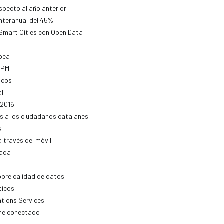
specto al año anterior
interanual del 45%
 Smart Cities con Open Data
opea
APM
icos
al
 2016
os a los ciudadanos catalanes
s
a través del móvil
zada
obre calidad de datos
ticos
tions Services
che conectado