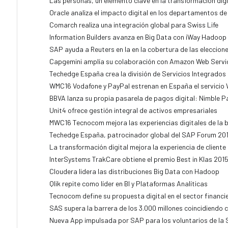
Las personas, un elemento clave en la transformación digi
Oracle analiza el impacto digital en los departamentos de
Comarch realiza una integración global para Swiss Life
Information Builders avanza en Big Data con iWay Hadoo
SAP ayuda a Reuters en la en la cobertura de las eleccio
Capgemini amplía su colaboración con Amazon Web Servi
Techedge España crea la división de Servicios Integrados
WMC16 Vodafone y PayPal estrenan en España el servicio 
BBVA lanza su propia pasarela de pagos digital: Nimble 
Unit4 ofrece gestión integral de activos empresariales
MWC16 Tecnocom mejora las experiencias digitales de la 
Techedge España, patrocinador global del SAP Forum 20
La transformación digital mejora la experiencia de cliente
InterSystems TrakCare obtiene el premio Best in Klas 201
Cloudera lidera las distribuciones Big Data con Hadoop
Qlik repite como líder en BI y Plataformas Analíticas
Tecnocom define su propuesta digital en el sector financi
SAS supera la barrera de los 3.000 millones coincidiendo 
Nueva App impulsada por SAP para los voluntarios de la 