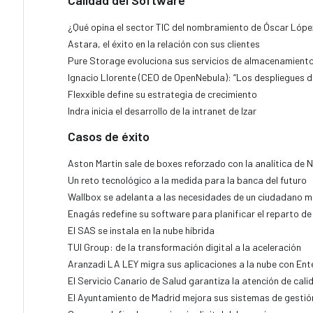
Calidad del Software
¿Qué opina el sector TIC del nombramiento de Óscar Lópe
Astara, el éxito en la relación con sus clientes
Pure Storage evoluciona sus servicios de almacenamiento
Ignacio Llorente (CEO de OpenNebula): “Los despliegues 
Flexxible define su estrategia de crecimiento
Indra inicia el desarrollo de la intranet de Izar
Casos de éxito
Aston Martin sale de boxes reforzado con la analítica de
Un reto tecnológico a la medida para la banca del futuro
Wallbox se adelanta a las necesidades de un ciudadano m
Enagás redefine su software para planificar el reparto de
El SAS se instala en la nube híbrida
TUI Group: de la transformación digital a la aceleración
Aranzadi LA LEY migra sus aplicaciones a la nube con Ent
El Servicio Canario de Salud garantiza la atención de cali
El Ayuntamiento de Madrid mejora sus sistemas de gestió