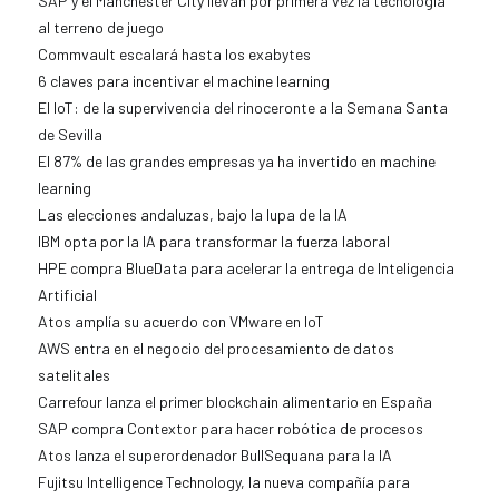
SAP y el Manchester City llevan por primera vez la tecnología
al terreno de juego
Commvault escalará hasta los exabytes
6 claves para incentivar el machine learning
El IoT: de la supervivencia del rinoceronte a la Semana Santa
de Sevilla
El 87% de las grandes empresas ya ha invertido en machine
learning
Las elecciones andaluzas, bajo la lupa de la IA
IBM opta por la IA para transformar la fuerza laboral
HPE compra BlueData para acelerar la entrega de Inteligencia
Artificial
Atos amplía su acuerdo con VMware en IoT
AWS entra en el negocio del procesamiento de datos
satelitales
Carrefour lanza el primer blockchain alimentario en España
SAP compra Contextor para hacer robótica de procesos
Atos lanza el superordenador BullSequana para la IA
Fujitsu Intelligence Technology, la nueva compañía para