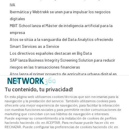
IVA
Ibermática y Webtrekk se unen para impulsar los negocios
digitales
MBIT School lanza el Máster de inteligencia artificial para la
empresa
Atos se sitúa a la vanguardia del Data Analytics ofreciendo
Smart Services as a Service
Los directivos españoles destacan en Big Data
SAP lanza Business Integrity Screening Solution para reducir
riesgos en las transacciones financieras
Atos lanza el primer proyecto de agricultura urbana digital en
vertical
Tu contenido, tu privacidad!
“Los chatbots podrían garantizar la sostenibilidad de la
Sanidad”
En esta página web utilizamos cookies técnicas que son necesarias para la
navegación y la prestación del servicio. También utilizamos cookies para
Web scraping, el gran aliado de la innovación analítica
ofrecerle una mejor experiencia de navegación, para facilitar la interacción
Data analytics: el combustible digital
con nuestras funciones sociales y para permitirle recibir comunicaciones de
marketing que coincidan con sus hábitos de navegación e intereses.
Alfonso Castro, CIO de AEAT: “La Agencia Tributaria se rige
Puede expresar su consentimiento a la instalación de cookies de perfiles
haciendo haciendo clic en ACEPTAR. Para rechazar puede hacer clic en
por la gobernanza del dato”
RECHAZAR. Puede configurar las preferencias de cookies haciendo clic en