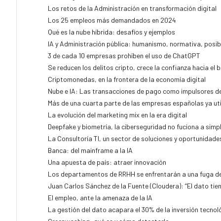
Los retos de la Administración en transformación digital
Los 25 empleos más demandados en 2024
Qué es la nube híbrida: desafíos y ejemplos
IA y Administración pública: humanismo, normativa, posib
3 de cada 10 empresas prohíben el uso de ChatGPT
Se reducen los delitos cripto, crece la confianza hacia el b
Criptomonedas, en la frontera de la economía digital
Nube e IA: Las transacciones de pago como impulsores de
Más de una cuarta parte de las empresas españolas ya ut
La evolución del marketing mix en la era digital
Deepfake y biometría, la ciberseguridad no fuciona a simpl
La Consultoría TI, un sector de soluciones y oportunidade
Banca: del mainframe a la IA
Una apuesta de país: atraer innovación
Los departamentos de RRHH se enfrentarán a una fuga de
Juan Carlos Sánchez de la Fuente (Cloudera): “El dato tie
El empleo, ante la amenaza de la IA
La gestión del dato acapara el 30% de la inversión tecnol