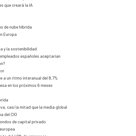
s que creará la IA
es de nube híbrida
en Europa
 y la sostenibilidad
s empleados españoles aceptarían
ón?
dor
e a un ritmo interanual del 8,7%
resa en los próximos 6 meses
brida
iva, casi la mitad que la media global
ma del CIO
fondos de capital privado
 europea