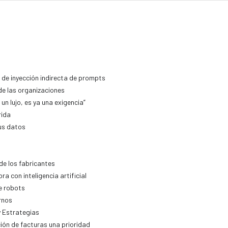
de inyección indirecta de prompts
de las organizaciones
un lujo, es ya una exigencia”
rida
us datos
n
de los fabricantes
a con inteligencia artificial
de robots
rnos
y Estrategias
ión de facturas una prioridad