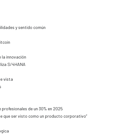
ilidades y sentido común
itcoin
 la innovación
iliza S/4HANA
e vista
s
 profesionales de un 30% en 2025
ne que ser visto como un producto corporativo”
ógica