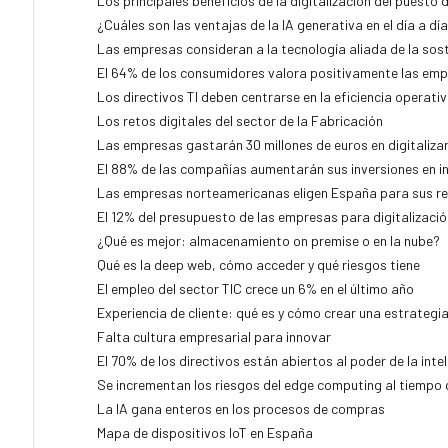
Los principales beneficios de la digitalización del puesto 
¿Cuáles son las ventajas de la IA generativa en el día a dí
Las empresas consideran a la tecnología aliada de la sost
El 64% de los consumidores valora positivamente las em
Los directivos TI deben centrarse en la eficiencia operati
Los retos digitales del sector de la Fabricación
Las empresas gastarán 30 millones de euros en digitaliza
El 88% de las compañías aumentarán sus inversiones en in
Las empresas norteamericanas eligen España para sus re
El 12% del presupuesto de las empresas para digitalizació
¿Qué es mejor: almacenamiento on premise o en la nube?
Qué es la deep web, cómo acceder y qué riesgos tiene
El empleo del sector TIC crece un 6% en el último año
Experiencia de cliente: qué es y cómo crear una estrateg
Falta cultura empresarial para innovar
El 70% de los directivos están abiertos al poder de la inteli
Se incrementan los riesgos del edge computing al tiempo 
La IA gana enteros en los procesos de compras
Mapa de dispositivos IoT en España