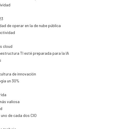
ividad
23
dad de operar en la de nube pública
uctividad
s cloud
aestructura TI esté preparada para la IA
s
ultura de innovación
ogía un 30%
rida
más valiosa
ad
s uno de cada dos CIO