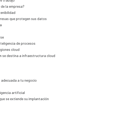
de trabajo
a de la empresa?
enibilidad
presas que protegen sus datos
va
rse
teligencia de procesos
giones cloud
n se destina a infraestructura cloud
ia adecuada a tu negocio
gencia artificial
que se extiende su implantación