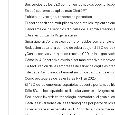
Dos tercios de los CEO confían en las nuevas oportunidade
En qué sectores se aplica más ChatGPT
Multicloud: ventajas, tendencias y desafíos
El sector sanitario multiplicará por siete las implantacion
Panorama de los servicios digitales de la administración 
¿Quiénes utilizan la IA generativa?
SmartEnergyCongress.eu: comprometidos con la eficiencia
Reducción salarial a cambio de teletrabajo: el 35% de lo
¿Cuáles son las ventajas de tener un CDO en la organizaci
Cómo la IA Generativa ayuda a ser más creativo e innova
La facturación de las empresas de servicios digitales crec
1 de cada 3 empleados tiene intención de cambiar de emp
Cómo protegerse de las estafas NFT en 2023
El 45% de las empresas españolas apuesta por la nube hí
Sólo 8% de los españoles utiliza diariamente la IA generat
Securizar o invertir en tecnología innovadora, el gran dile
Caen las inversiones en las tecnológicas por parte de los 
España crece en especialistas TIC por debajo de la media