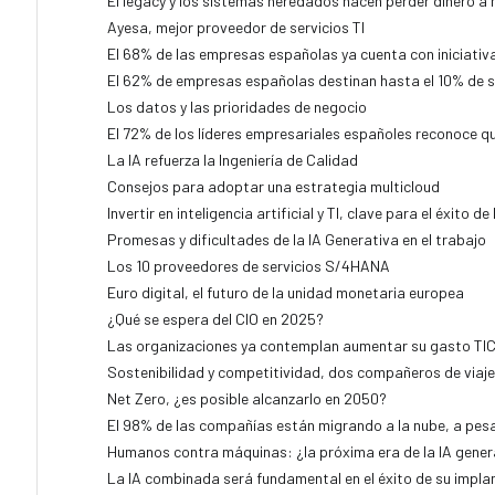
El legacy y los sistemas heredados hacen perder dinero 
Ayesa, mejor proveedor de servicios TI
El 68% de las empresas españolas ya cuenta con iniciativas
El 62% de empresas españolas destinan hasta el 10% de su
Los datos y las prioridades de negocio
El 72% de los líderes empresariales españoles reconoce qu
La IA refuerza la Ingeniería de Calidad
Consejos para adoptar una estrategia multicloud
Invertir en inteligencia artificial y TI, clave para el éxito 
Promesas y dificultades de la IA Generativa en el trabajo
Los 10 proveedores de servicios S/4HANA
Euro digital, el futuro de la unidad monetaria europea
¿Qué se espera del CIO en 2025?
Las organizaciones ya contemplan aumentar su gasto TIC 
Sostenibilidad y competitividad, dos compañeros de viaje
Net Zero, ¿es posible alcanzarlo en 2050?
El 98% de las compañías están migrando a la nube, a pesa
Humanos contra máquinas: ¿la próxima era de la IA generat
La IA combinada será fundamental en el éxito de su impla