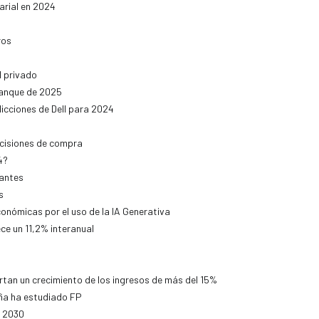
arial en 2024
ros
l privado
ranque de 2025
dicciones de Dell para 2024
ecisiones de compra
4?
vantes
s
conómicas por el uso de la IA Generativa
ce un 11,2% interanual
tan un crecimiento de los ingresos de más del 15%
aña ha estudiado FP
l 2030