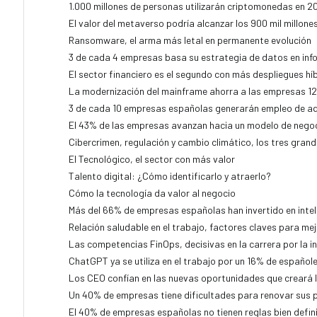
1.000 millones de personas utilizarán criptomonedas en 2
El valor del metaverso podría alcanzar los 900 mil millone
Ransomware, el arma más letal en permanente evolución
3 de cada 4 empresas basa su estrategia de datos en inf
El sector financiero es el segundo con más despliegues hí
La modernización del mainframe ahorra a las empresas 12
3 de cada 10 empresas españolas generarán empleo de aqu
El 43% de las empresas avanzan hacia un modelo de negoci
Cibercrimen, regulación y cambio climático, los tres gran
El Tecnológico, el sector con más valor
Talento digital: ¿Cómo identificarlo y atraerlo?
Cómo la tecnología da valor al negocio
Más del 66% de empresas españolas han invertido en intelig
Relación saludable en el trabajo, factores claves para mej
Las competencias FinOps, decisivas en la carrera por la i
ChatGPT ya se utiliza en el trabajo por un 16% de español
Los CEO confían en las nuevas oportunidades que creará l
Un 40% de empresas tiene dificultades para renovar sus 
El 40% de empresas españolas no tienen reglas bien defin