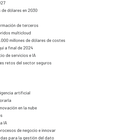
027
s de dólares en 2030
ormación de terceros
bridos multicloud
.000 millones de dólares de costes
í a final de 2024
o de servicios e IA
des retos del sector seguros
encia artificial
orarla
nnovación en la nube
es
a IA
procesos de negocio e innovar
idas para la gestión del dato