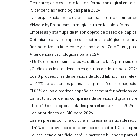
7 estrategias clave para la transformación digital empres
15 tendencias tecnológicas para 2024
Las organizaciones no quieren compartir datos con terce
VMware by Broadcom, la magia está en las plataformas
Empresas y startups de IA son objeto de deseo del capita
Optimismo para el empleo del sector tecnológico en el ar
Democratizar la IA, el edge y el imperativo Zero Trust, pre
4 tendencias tecnológicas para 2024
El 58% de los consumidores ya utilizando la IA para sus d
¿Cuáles son las tendencias en gestión de datos para 202
Los 9 proveedores de servicios de cloud híbrido más rele
Un 47% de los bancos planea integrar la IA en sus negocio
El 64% de los directivos españoles teme sufrir pérdidas e
La facturación de las compañías de servicios digitales cre
El Top 10 de las oportunidades para el sector TI en 2024
Las prioridades del CIO para 2024
Las empresas con una cultura empresarial saludable repor
El 41% de los jóvenes profesionales del sector TIC en Esp
La inteligencia artificial será un mercado billonario para e