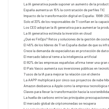
La IA generativa puede suponer un aumento de la product
España aumenta un 15% la contratación de perfiles TIC
Impacto de la transformación digital en España: 1998-20
Solo el 33% de los responsables de TI confían en la capaci
Los CEO adoptan la IA generativa para aumentar la prod
La IA generativa estimula la inversión en cloud
¿Qué es FinOps? Retos y soluciones de la gestión de coste
El 46% de los líderes de TI en España dudan de que su infr
Crece la demanda de especialistas en protección de dato
El mercado laboral teme a la inteligencia artificial
El 82% de las empresas españolas afirma tener una gran c
El País Vasco aumenta sus inversiones públicas en tecnol
7 usos de la IA para mejorar la relación con el cliente
La AAPP multiplicará por cinco sus proyectos de nube híb
Amazon desbanca a Apple como la empresa tecnológica 
Claves para llevar la transformación hacia la sostenibilid
La huella de carbono entre las principales preocupacione
El mercado global de criptomonedas se recupera