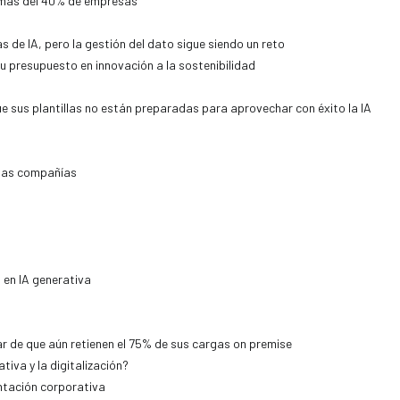
a más del 40% de empresas
 de IA, pero la gestión del dato sigue siendo un reto
 presupuesto en innovación a la sostenibilidad
e sus plantillas no están preparadas para aprovechar con éxito la IA
de las compañías
en IA generativa
r de que aún retienen el 75% de sus cargas on premise
iva y la digitalización?
ntación corporativa